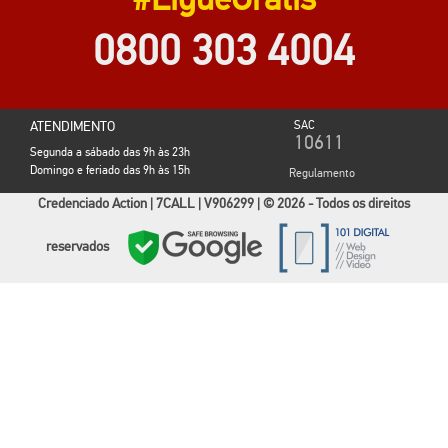
É MUITO FÁCIL ASSINAR SKY
#LigueGrátis
0800 303 4004
ATENDIMENTO
SAC
10611
Segunda a sábado das 9h às 23h
Domingo e feriado das 9h às 15h
Regulamento
Credenciado Action | 7CALL | V906299 | © 2026 - Todos os direitos
reservados
Cidades SKY