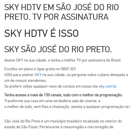
SKY HDTV EM SÃO JOSÉ DO RIO
PRETO. TV POR ASSINATURA
SKY
HDTV
É
ISSO
SKY
SÃO
JOSÉ
DO RIO
PRETO
.
Assine
SKY
na
sua
cidade
, e
tenha
a
melhor
TV
por
assinatura
do
Brasil
.
Escolha
um
plano
e
ligue
grátis
no 0800 303
4004
para
assinar
SKY
na
sua
cidade
,
ou
pergunte
sobre
o
plano
desejado
a
um de
nossos
atendentes
.
Se
preferir
utilize
qualquer
meio
de
contato
em
nosso
site
sky com br
.
Tenha
acesso
a
mais
de 150
canais
,
tudo
com o
melhor
da
programação
:
Transforme
sua
casa em
uma
verdadeira
sala
de cinema, e
o
melhor
de
tudo
,
sem
filas
e
chateação
,
assista
a
qualquer
programação
na
São José do Rio Preto é um município brasileiro localizado no interior do
estado de São Paulo. Pertencente à mesorregião e microrregião de