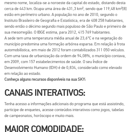
mesmo nome, localiza-se a noroeste da capital do estado, distando desta
cerca de 443 km. Ocupa uma área de 431,3 km², sendo que 119,48 km²[8]
estão em perímetro urbano. A população no ano de 2010, segundo o
Instituto Brasileiro de Geografia e Estatística, era de 408 258 habitantes,
sendo então o décimo segundo mais populoso de São Paulo e primeiro de
sua mesorregião. O IBGE estima, para 2012, 415 769 habitantes.
A sede tem uma temperatura média anual de 23,6°C e na vegetação do
município predomina uma formação arbórea esparsa. Em relação à frota
automobilística, em maio de 2012 foram contabilizados 311 050 veículos.
Com uma taxa de urbanização da ordem de 94,08%, o município contava,
em 2009, com 157 estabelecimentos de saúde. O seu Índice de
Desenvolvimento Humano (IDH) é de 0,834, considerado como elevado
em relação ao estado.
Conheça alguns recursos disponíveis na sua
SKY
:
CANAIS INTERATIVOS:
Tenha acesso a informações adicionais do programa que está assistindo,
participe de enquetes, acesse conteúdos interativos como jogos, tabelas
de campeonatos, horóscopo e muito mais.
MAIOR COMODIDADE: