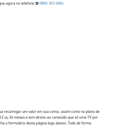
gue agora no telefone ☎️
0800 303 4004
️.
cisa recarregar um valor em sua conta, assim como no plano de
 12 ou 36 meses e tem direito ao conteúdo que só uma TV por
cha o formulário desta página logo abaixo. Tudo de forma