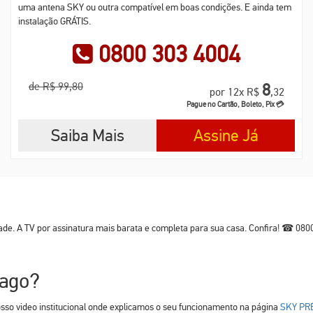
uma antena SKY ou outra compatível em boas condições. E ainda tem
instalação GRÁTIS.
0800 303 4004
de R$ 99,80
8
por 12x R$
,32
Pague no Cartão, Boleto, Pix 💳
Saiba Mais
Assine Já
de. A TV por assinatura mais barata e completa para sua casa. Confira! ☎ 080
Pago?
osso video institucional onde explicamos o seu funcionamento na página
SKY PR