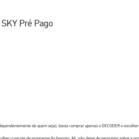
a SKY Pré Pago
ndependentemente de quem seja), basta comprar apenas o DECODER e escolher
escolher o pacote de programação favorito. Ah, não deixe de perguntar sobre a