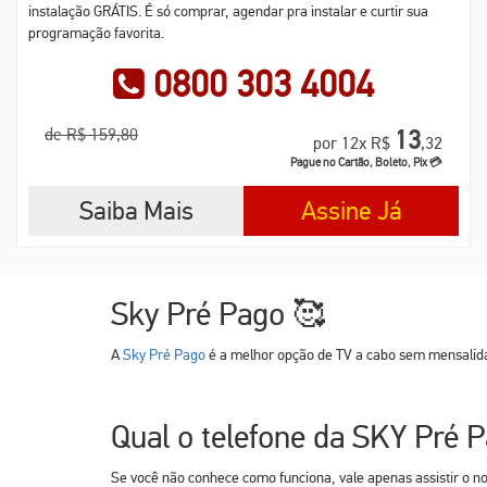
instalação GRÁTIS. É só comprar, agendar pra instalar e curtir sua
programação favorita.
0800 303 4004
de R$ 159,80
13
por 12x R$
,32
Pague no Cartão, Boleto, Pix 💳
Saiba Mais
Assine Já
Sky Pré Pago 🥰
A
Sky Pré Pago
é a melhor opção de TV a cabo sem mensalida
Qual o telefone da SKY Pré 
Se você não conhece como funciona, vale apenas assistir o n