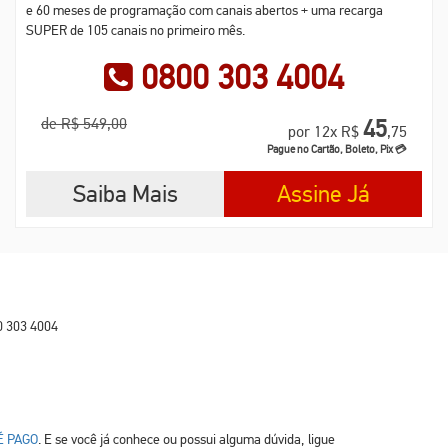
e 60 meses de programação com canais abertos + uma recarga
SUPER de 105 canais no primeiro mês.
0800 303 4004
de R$ 549,00
45
por 12x R$
,75
Pague no Cartão, Boleto, Pix 💳
Saiba Mais
Assine Já
0 303 4004
É PAGO
. E se você já conhece ou possui alguma dúvida, ligue