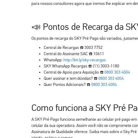
para nossos consultores agora que iremos lhe explicar em det
📣 Pontos de Recarga da SK
Os pontos de recarga do SKY Pré Pago são variados, justamen
Central de Recargas ☎️ 3003 7752️
Central do Assinante SAC ☎️ 10611
WhatsApp:
http://bit.ly/sky-recargas
SKY WhatsApp Recargas ☎️ (11) 3003-1180️
Central de Apoio para Aquisição ☎️
0800 303 4004
Quer assinar e tem dúvidas? ☎️
0800 303 4004
Quer Pontos Adicionais? ☎️
0800 303 4004
Como funciona a SKY Pré P
A SKY Pré Pago funciona semelhante ao celular pré pago em qu
celular da sua operadora. Assim você não se compromete com 
Assinatura de Qualidade oferece. Saiba mais sobre o Sky Pré 
rápida, prática e segura.