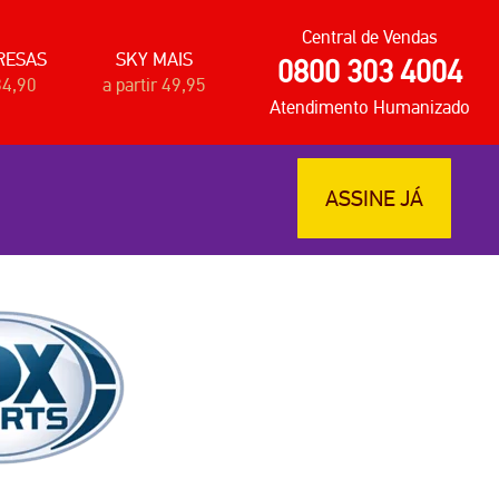
Central de Vendas
RESAS
SKY MAIS
0800 303 4004
34,90
a partir 49,95
Atendimento Humanizado
ASSINE JÁ