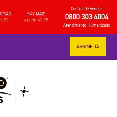
Central de Vendas
RESAS
SKY MAIS
0800 303 4004
34,90
a partir 49,95
Atendimento Humanizado
ASSINE JÁ