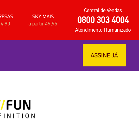
Central de Vendas
RESAS
SKY MAIS
0800 303 4004
34,90
a partir 49,95
Atendimento Humanizado
ASSINE JÁ