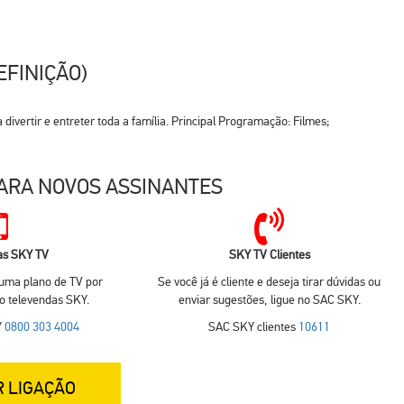
EFINIÇÃO)
vertir e entreter toda a família. Principal Programação: Filmes;
ARA NOVOS ASSINANTES
as SKY TV
SKY TV Clientes
 uma plano de TV por
Se você já é cliente e deseja tirar dúvidas ou
no televendas SKY.
enviar sugestões, ligue no SAC SKY.
Y
0800 303 4004
SAC SKY clientes
10611
R LIGAÇÃO