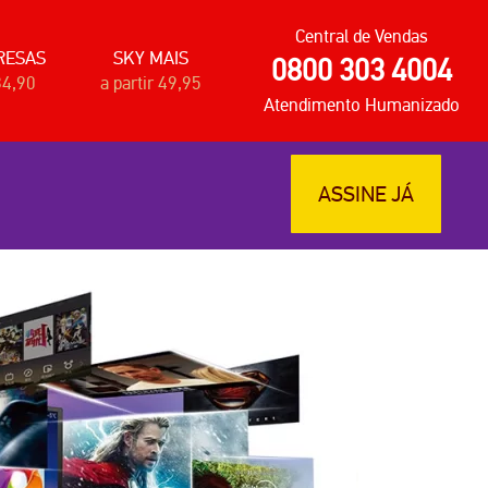
Central de Vendas
RESAS
SKY MAIS
0800 303 4004
34,90
a partir 49,95
Atendimento Humanizado
ASSINE JÁ