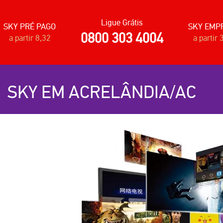
Ligue Grátis
SKY PRÉ PAGO
SKY EMP
0800 303 4004
a partir 8,32
a partir 
SKY EM ACRELÂNDIA/AC