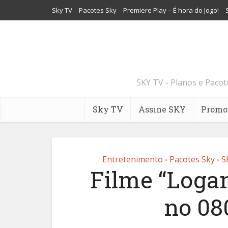
Sky TV
Pacotes Sky
Premiere Play – É hora do Jogo!
SKY TV - Planos e Paco
Sky TV
Assine SKY
Promo
Entretenimento
Pacotes Sky
S
•
•
Filme “Loga
no 08