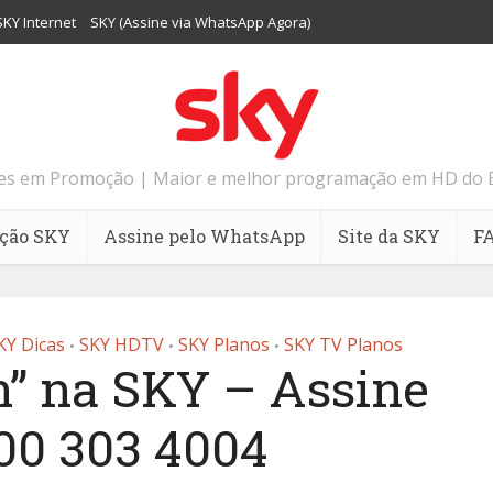
SKY Internet
SKY (Assine via WhatsApp Agora)
tes em Promoção | Maior e melhor programação em HD do Bras
ção SKY
Assine pelo WhatsApp
Site da SKY
F
KY Dicas
SKY HDTV
SKY Planos
SKY TV Planos
•
•
•
n” na SKY – Assine
00 303 4004