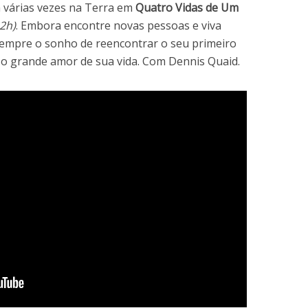
 várias vezes na Terra em
Quatro Vidas de Um
2h)
. Embora encontre novas pessoas e viva
empre o sonho de reencontrar o seu primeiro
 o grande amor de sua vida. Com Dennis Quaid.