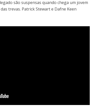
 legado são suspensas quando chega um jovem
das trevas. Patrick Stewart e Dafne Keen