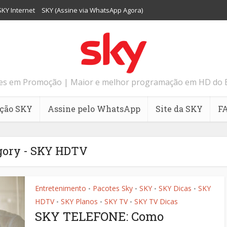
SKY Internet
SKY (Assine via WhatsApp Agora)
tes em Promoção | Maior e melhor programação em HD do Bras
ção SKY
Assine pelo WhatsApp
Site da SKY
F
gory - SKY HDTV
Entretenimento
Pacotes Sky
SKY
SKY Dicas
SKY
•
•
•
•
HDTV
SKY Planos
SKY TV
SKY TV Dicas
•
•
•
SKY TELEFONE: Como