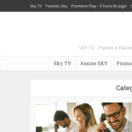
Sky TV
Pacotes Sky
Premiere Play – É hora do Jogo!
SKY TV - Planos e Paco
Sky TV
Assine SKY
Promo
Cate