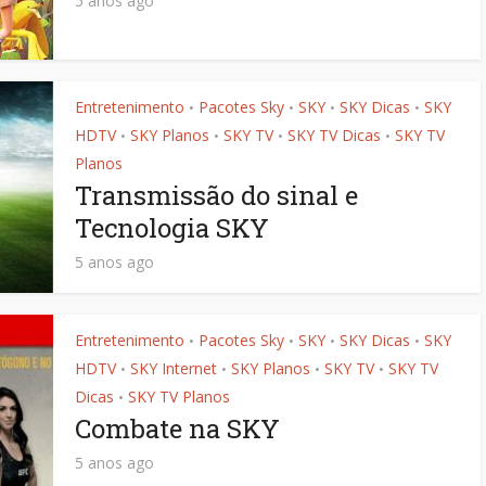
5 anos ago
Entretenimento
Pacotes Sky
SKY
SKY Dicas
SKY
•
•
•
•
HDTV
SKY Planos
SKY TV
SKY TV Dicas
SKY TV
•
•
•
•
Planos
Transmissão do sinal e
Tecnologia SKY
5 anos ago
Entretenimento
Pacotes Sky
SKY
SKY Dicas
SKY
•
•
•
•
HDTV
SKY Internet
SKY Planos
SKY TV
SKY TV
•
•
•
•
Dicas
SKY TV Planos
•
Combate na SKY
5 anos ago