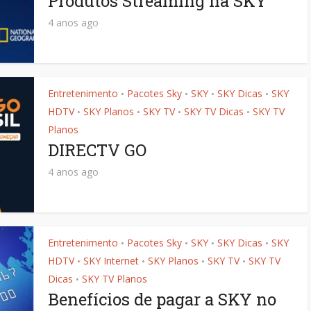
Produtos Streaming na SKY
4 anos ago
Entretenimento
Pacotes Sky
SKY
SKY Dicas
SKY
•
•
•
•
HDTV
SKY Planos
SKY TV
SKY TV Dicas
SKY TV
•
•
•
•
Planos
DIRECTV GO
4 anos ago
Entretenimento
Pacotes Sky
SKY
SKY Dicas
SKY
•
•
•
•
HDTV
SKY Internet
SKY Planos
SKY TV
SKY TV
•
•
•
•
Dicas
SKY TV Planos
•
Benefícios de pagar a SKY no