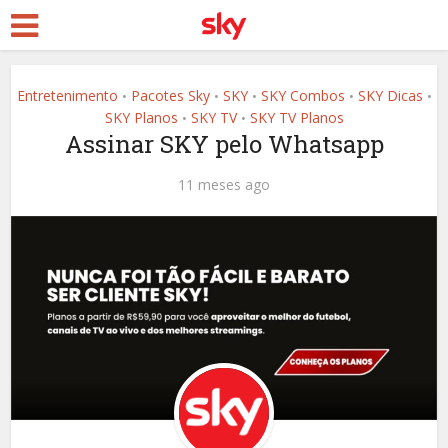
Entretenimento
Pacotes Sky
SKY
SKY Combos
SKY Dicas
•
•
•
•
•
SKY Planos
SKY TV
SKY TV Planos
•
•
Assinar SKY pelo Whatsapp
11 meses ago