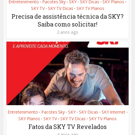
Entretenimento
Pacotes Sky
SKY
SKY Dicas
SKY Planos
•
•
•
•
•
SKY TV
SKY TV Dicas
SKY TV Planos
•
•
Precisa de assistência técnica da SKY?
Saiba como solicitar!
2 anos ago
Entretenimento
Pacotes Sky
SKY
SKY Dicas
SKY Internet
•
•
•
•
•
SKY Planos
SKY TV
SKY TV Dicas
SKY TV Planos
•
•
•
Fatos da SKY TV Revelados
4 anos ago