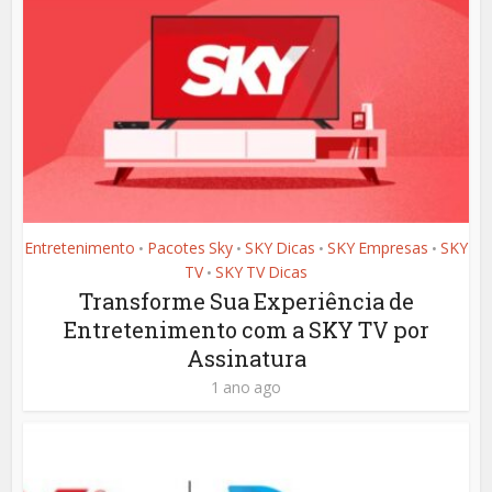
Entretenimento
Pacotes Sky
SKY Dicas
SKY Empresas
SKY
•
•
•
•
TV
SKY TV Dicas
•
Transforme Sua Experiência de
Entretenimento com a SKY TV por
Assinatura
1 ano ago