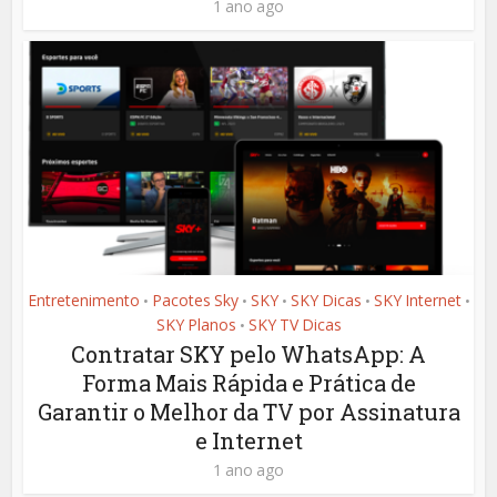
1 ano ago
Entretenimento
Pacotes Sky
SKY
SKY Dicas
SKY Internet
•
•
•
•
•
SKY Planos
SKY TV Dicas
•
Contratar SKY pelo WhatsApp: A
Forma Mais Rápida e Prática de
Garantir o Melhor da TV por Assinatura
e Internet
1 ano ago