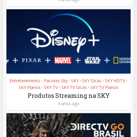
Entretenimento
Pacotes Sky
SKY
SKY Dicas
SKY HDTV
•
•
•
•
•
SKY Planos
SKY TV
SKY TV Dicas
SKY TV Planos
•
•
•
Produtos Streaming na SKY
4 anos ago