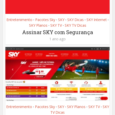
Entretenimento
Pacotes Sky
SKY
SKY Dicas
SKY Internet
•
•
•
•
•
SKY Planos
SKY TV
SKY TV Dicas
•
•
Assinar SKY com Segurança
1 ano ago
Entretenimento
Pacotes Sky
SKY
SKY Planos
SKY TV
SKY
•
•
•
•
•
TV Dicas