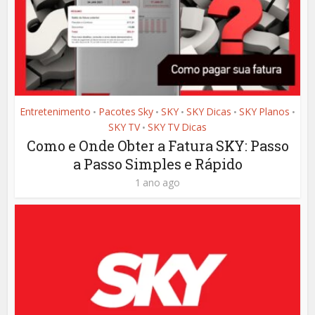
Entretenimento
Pacotes Sky
SKY
SKY Dicas
SKY Planos
•
•
•
•
•
SKY TV
SKY TV Dicas
•
Como e Onde Obter a Fatura SKY: Passo
a Passo Simples e Rápido
1 ano ago