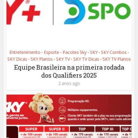
Entretenimento
Esporte
Pacotes Sky
SKY
SKY Combos
•
•
•
•
•
SKY Dicas
SKY Planos
SKY TV
SKY TV Dicas
SKY TV Planos
•
•
•
•
Equipe Brasileira na primeira rodada
dos Qualifiers 2025
2 anos ago