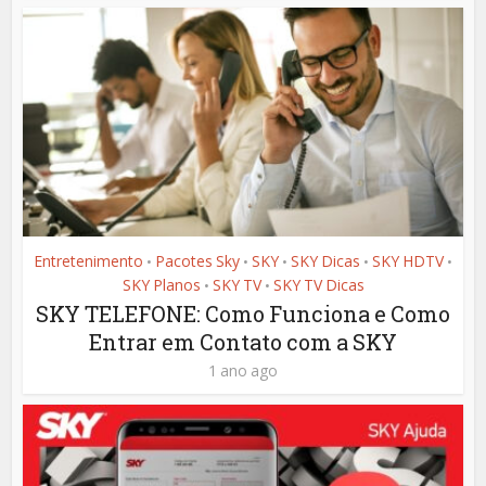
Entretenimento
Pacotes Sky
SKY
SKY Dicas
SKY HDTV
•
•
•
•
•
SKY Planos
SKY TV
SKY TV Dicas
•
•
SKY TELEFONE: Como Funciona e Como
Entrar em Contato com a SKY
1 ano ago