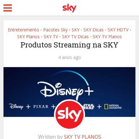
Entretenimento
Pacotes Sky
SKY
SKY Dicas
SKY HDTV
•
•
•
•
•
SKY Planos
SKY TV
SKY TV Dicas
SKY TV Planos
•
•
•
Produtos Streaming na SKY
4 anos ago
Written by
SKY TV PLANOS