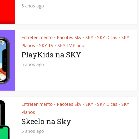
5 anos ago
Entretenimento
Pacotes Sky
SKY
SKY Dicas
SKY
•
•
•
•
Planos
SKY TV
SKY TV Planos
•
•
PlayKids na SKY
5 anos ago
Entretenimento
Pacotes Sky
SKY
SKY Dicas
SKY
•
•
•
•
Planos
Skeelo na Sky
5 anos ago