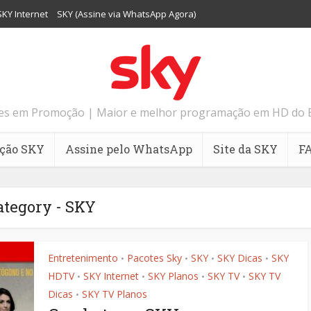
SKY Internet
SKY (Assine via WhatsApp Agora)
tes em Promoção | Maior e melhor programação em HD do Bras
ção SKY
Assine pelo WhatsApp
Site da SKY
F
ategory - SKY
Entretenimento
Pacotes Sky
SKY
SKY Dicas
SKY
•
•
•
•
HDTV
SKY Internet
SKY Planos
SKY TV
SKY TV
•
•
•
•
Dicas
SKY TV Planos
•