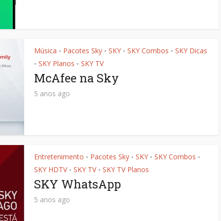
Música
Pacotes Sky
SKY
SKY Combos
SKY Dicas
•
•
•
•
SKY Planos
SKY TV
•
•
McAfee na Sky
5 anos ago
Entretenimento
Pacotes Sky
SKY
SKY Combos
•
•
•
•
SKY HDTV
SKY TV
SKY TV Planos
•
•
SKY WhatsApp
5 anos ago