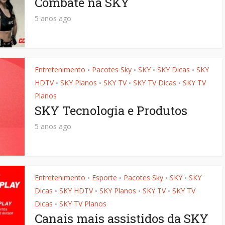
Combate na SKY
5 anos ago
Entretenimento
Pacotes Sky
SKY
SKY Dicas
SKY
•
•
•
•
HDTV
SKY Planos
SKY TV
SKY TV Dicas
SKY TV
•
•
•
•
Planos
SKY Tecnologia e Produtos
5 anos ago
Entretenimento
Esporte
Pacotes Sky
SKY
SKY
•
•
•
•
Dicas
SKY HDTV
SKY Planos
SKY TV
SKY TV
•
•
•
•
Dicas
SKY TV Planos
•
Canais mais assistidos da SKY