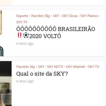
Esporte
Pacotes Sky
SKY
SKY Dicas
SKY Planos
•
•
•
•
•
SKY TV
ÔÔÔÔÔÔÔÔÔÔ BRASILEIRÃO
2020 VOLTÔ
6 anos ago
Pacotes Sky
SKY
SKY HDTV
SKY Internet
SKY TV
•
•
•
•
Qual o site da SKY?
6 anos ago