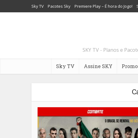
Sky TV
Pacotes Sky
Premiere Play – É hora do Jogo!
SKY TV - Planos e Paco
Sky TV
Assine SKY
Promo
C