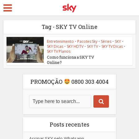
Tag - SKY TV Online
Entretenimento
•
Pacotes Sky
•
Séries
•
SKY
•
SKY Dicas
•
SKY HDTV
•
SKY TV
•
SKY TV Dicas
•
SKY TV Planos
Como funciona a SKY TV
Online?
PROMOÇÃO
0800 303 4004
Posts recentes
Assinar SKY pelo Whatsapp