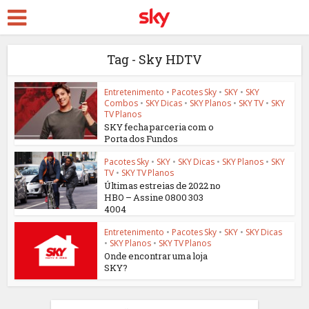
Tag - Sky HDTV
Entretenimento
•
Pacotes Sky
•
SKY
•
SKY
Combos
•
SKY Dicas
•
SKY Planos
•
SKY TV
•
SKY
TV Planos
SKY fecha parceria com o
Porta dos Fundos
Pacotes Sky
•
SKY
•
SKY Dicas
•
SKY Planos
•
SKY
TV
•
SKY TV Planos
Últimas estreias de 2022 no
HBO – Assine 0800 303
4004
Entretenimento
•
Pacotes Sky
•
SKY
•
SKY Dicas
•
SKY Planos
•
SKY TV Planos
Onde encontrar uma loja
SKY?