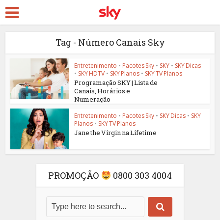
Tag - Número Canais Sky
Entretenimento
•
Pacotes Sky
•
SKY
•
SKY Dicas
•
SKY HDTV
•
SKY Planos
•
SKY TV Planos
Programação SKY | Lista de
Canais, Horários e
Numeração
Entretenimento
•
Pacotes Sky
•
SKY Dicas
•
SKY
Planos
•
SKY TV Planos
Jane the Virgin na Lifetime
PROMOÇÃO
0800 303 4004