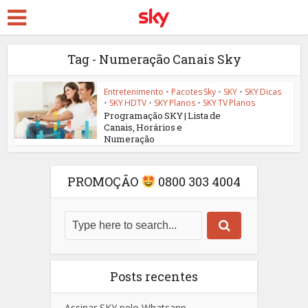
Tag - Numeração Canais Sky
Entretenimento
•
Pacotes Sky
•
SKY
•
SKY Dicas
•
SKY HDTV
•
SKY Planos
•
SKY TV Planos
Programação SKY | Lista de
Canais, Horários e
Numeração
PROMOÇÃO
0800 303 4004
Posts recentes
Assinar SKY pelo Whatsapp