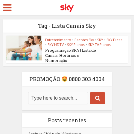
Tag - Lista Canais Sky
Entretenimento
•
Pacotes Sky
•
SKY
•
SKY Dicas
•
SKY HDTV
•
SKY Planos
•
SKY TV Planos
Programação SKY | Lista de
Canais, Horários e
Numeração
PROMOÇÃO
0800 303 4004
Posts recentes
Assinar SKY pelo Whatsapp