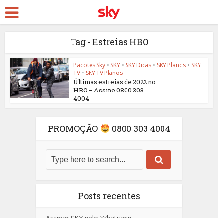
Tag - Estreias HBO
Pacotes Sky
•
SKY
•
SKY Dicas
•
SKY Planos
•
SKY
TV
•
SKY TV Planos
Últimas estreias de 2022 no
HBO – Assine 0800 303
4004
PROMOÇÃO
0800 303 4004
Posts recentes
Assinar SKY pelo Whatsapp