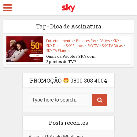
Tag - Dica de Assinatura
Entretenimento
•
Pacotes Sky
•
Séries
•
SKY
•
SKY Dicas
•
SKY Planos
•
SKY TV
•
SKY TV Dicas
•
SKY TV Planos
Quais os Pacotes SKY com
2 pontos de TV?
PROMOÇÃO
0800 303 4004
Posts recentes
Assinar SKY pelo Whatsapp