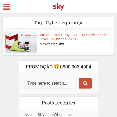
Tag - Cybersegurança
Música
•
Pacotes Sky
•
SKY
•
SKY Combos
•
SKY
Dicas
•
SKY Planos
•
SKY TV
McAfee na Sky
PROMOÇÃO
0800 303 4004
Posts recentes
Assinar SKY pelo Whatsapp