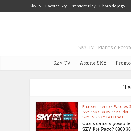
Sky TV
Pacotes Sky
Premiere Play – É hora do Jogo!
SKY TV - Planos e Paco
Sky TV
Assine SKY
Promo
Ta
Entretenimento
Pacotes 
•
SKY
SKY Dicas
SKY Plan
•
•
SKY TV
SKY TV Planos
•
Quais canais posso te
SKY Pré Pago? 0800 30