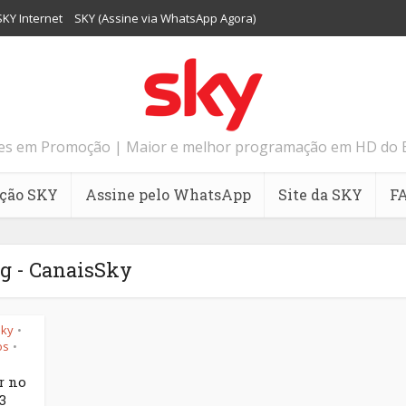
SKY Internet
SKY (Assine via WhatsApp Agora)
tes em Promoção | Maior e melhor programação em HD do Bras
ção SKY
Assine pelo WhatsApp
Site da SKY
F
g - CanaisSky
Sky
•
os
•
r no
3