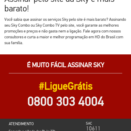
barato!
Você sabia que assinar os serviços Sky pelo site é mais barato? Assinando
seu Sky Combo ou Sky Combo TV pelo site, você garante as melhores
promoções e preços e não gasta nem a ligação. Fale agora com nossos
consultores e curta a maior e melhor programação em HD do Brasil com
sua família.
É MUITO FÁCIL ASSINAR SKY
#LigueGrátis
0800 303 4004
ATENDIMENTO
SAC
10611