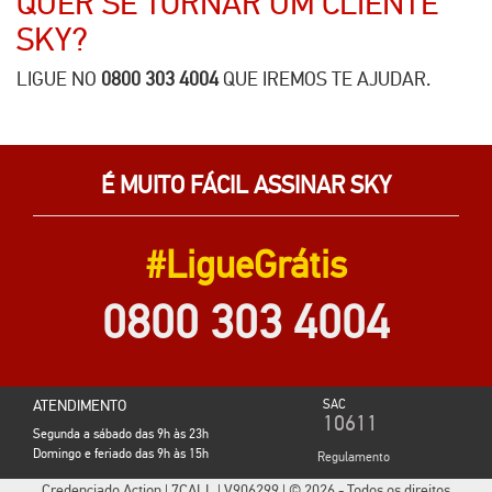
QUER SE TORNAR UM CLIENTE
SKY
?
LIGUE NO
0800 303 4004
QUE IREMOS TE AJUDAR.
É MUITO FÁCIL ASSINAR SKY
#LigueGrátis
0800 303 4004
ATENDIMENTO
SAC
10611
Segunda a sábado das 9h às 23h
Domingo e feriado das 9h às 15h
Regulamento
Credenciado Action | 7CALL | V906299 | © 2026 - Todos os direitos