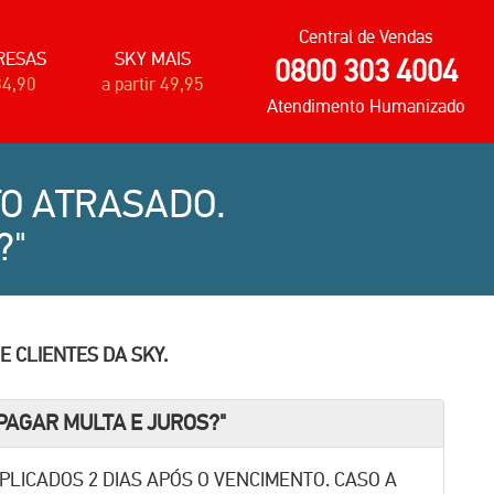
Central de Vendas
RESAS
SKY MAIS
0800 303 4004
34,90
a partir 49,95
Atendimento Humanizado
O ATRASADO.
?"
E CLIENTES DA
SKY
.
AGAR MULTA E JUROS?"
LICADOS 2 DIAS APÓS O VENCIMENTO. CASO A